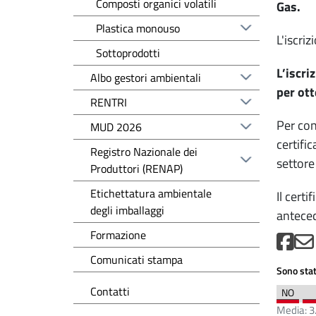
Composti organici volatili
Gas.
Plastica monouso
L'iscri
Sottoprodotti
L’iscri
Albo gestori ambientali
per ott
RENTRI
Per con
MUD 2026
certifi
Registro Nazionale dei
settore 
Produttori (RENAP)
Etichettatura ambientale
Il cert
degli imballaggi
anteced
Formazione
Comunicati stampa
Sono stat
Contatti
Media:
3