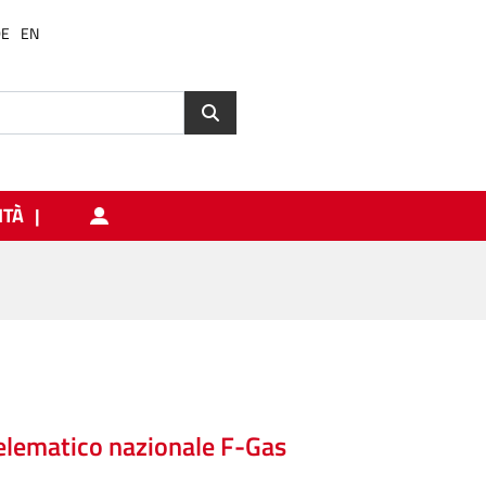
DE
EN
ITÀ
 telematico nazionale F-Gas