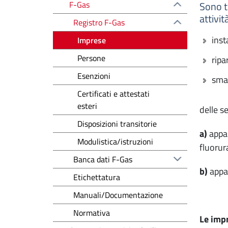
F-Gas
Sono t
attivi
Registro F-Gas
inst
Imprese
Persone
ripa
Esenzioni
sma
Certificati e attestati
esteri
delle s
Disposizioni transitorie
a)
appa
Modulistica/istruzioni
fluorura
Banca dati F-Gas
b)
appa
Etichettatura
Manuali/Documentazione
Normativa
Le impr