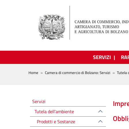
Salta al contenuto principale
SERVIZI
RA
BREADCRUMB
Home
Camera di commercio di Bolzano: Servizi
Tutela 
Tutela dell'ambiente
Servizi
Impr
Tutela dell'ambiente
Obbli
Prodotti e Sostanze