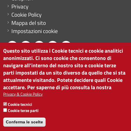
Privacy
Cookie Policy
Mappa del sito
Impostazioni cookie
Questo sito utilizza i Cookie tecnici e cookie analitici
anonimizzati. Ci sono cookie che consentono di
CAMERA DI COMMERCIO DI BOLZANO
navigare all’interno del nostro sito e cookie terze
via Alto Adige 60 | I-39100 Bolzano
parti impostati da un sito diverso da quello che si sta
tel. 0471 945 511 |
info@camcom.bz.it
attualmente visitando. Potete decidere quali Cookie
Partita IVA: 00376420212
accettare. Per saperne di più consulta la nostra
ISTITUTO PER LA PROMOZIONE DELLO
Privacy & Cookie Policy
SVILUPPO ECONOMICO
Cookie tecnici
Partita IVA: 01716880214
Cookie terze parti
Conferma le scelte