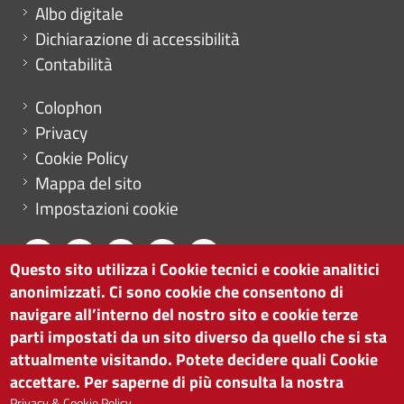
Albo digitale
Dichiarazione di accessibilità
Contabilità
Menu footer
Colophon
Privacy
Cookie Policy
Mappa del sito
Impostazioni cookie
Questo sito utilizza i Cookie tecnici e cookie analitici
anonimizzati. Ci sono cookie che consentono di
CAMERA DI COMMERCIO DI BOLZANO
navigare all’interno del nostro sito e cookie terze
via Alto Adige 60 | I-39100 Bolzano
parti impostati da un sito diverso da quello che si sta
tel. 0471 945 511 |
info@camcom.bz.it
attualmente visitando. Potete decidere quali Cookie
Partita IVA: 00376420212
accettare. Per saperne di più consulta la nostra
ISTITUTO PER LA PROMOZIONE DELLO
Privacy & Cookie Policy