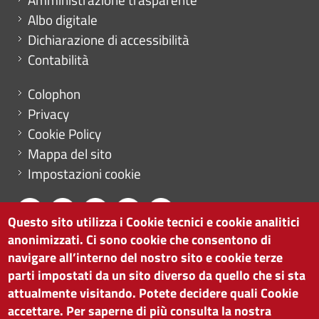
Albo digitale
Dichiarazione di accessibilità
Contabilità
Menu footer
Colophon
Privacy
Cookie Policy
Mappa del sito
Impostazioni cookie
Questo sito utilizza i Cookie tecnici e cookie analitici
anonimizzati. Ci sono cookie che consentono di
CAMERA DI COMMERCIO DI BOLZANO
navigare all’interno del nostro sito e cookie terze
via Alto Adige 60 | I-39100 Bolzano
parti impostati da un sito diverso da quello che si sta
tel. 0471 945 511 |
info@camcom.bz.it
attualmente visitando. Potete decidere quali Cookie
Partita IVA: 00376420212
accettare. Per saperne di più consulta la nostra