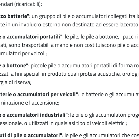
ndari (ricaricabili);
co batterie"
: un gruppo di pile o accumulatori collegati tra 
te in un involucro esterno non destinato ad essere lacerato o
e o accumulatori portatili"
: le pile, le pile a bottone, i pac
llati, sono trasportabili a mano e non costituiscono pile o acc
mulatori per veicoli;
e a bottone"
: piccole pile o accumulatori portatili di forma r
izzati a fini speciali in prodotti quali protesi acustiche, orolo
gia di riserva;
terie o accumulatori per veicoli"
: le batterie o gli accumula
luminazione e l'accensione;
e o accumulatori industriali"
: le pile o gli accumulatori pro
essionale, o utilizzati in qualsiasi tipo di veicoli elettrici;
iuti di pile o accumulatori"
: le pile e gli accumulatori che co