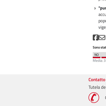
"pun
accu
popo
vige
Sono stat
Media:
3
Contatto
Tutela de