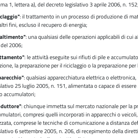
a 1, lettera a), del decreto legislativo 3 aprile 2006, n. 152
iclaggio"
: il trattamento in un processo di produzione di mater
altri fini, escluso il recupero di energia;
altimento"
: una qualsiasi delle operazioni applicabili di cui 
del 2006;
attamento"
: le attività eseguite sui rifiuti di pile e accumul
zione, la preparazione per il riciclaggio o la preparazione pe
parecchio"
: qualsiasi apparecchiatura elettrica o elettronica,
slativo 25 luglio 2005, n. 151, alimentata o capace di esse
 o accumulatori;
oduttore"
: chiunque immetta sul mercato nazionale per la pri
mulatori, compresi quelli incorporati in apparecchi o veicoli,
izzata, comprese le tecniche di comunicazione a distanza defin
slativo 6 settembre 2005, n. 206, di recepimento della diret