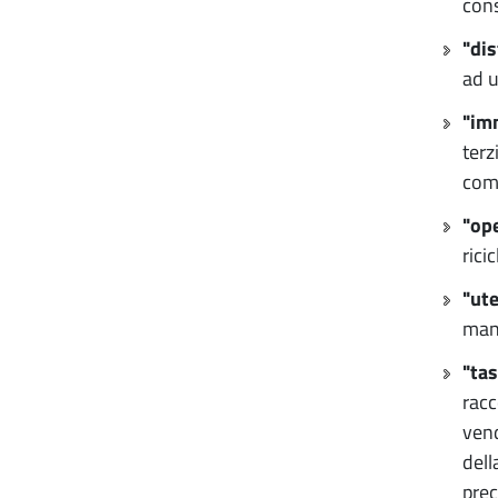
cons
"dis
ad u
"im
terz
com
"op
rici
"ute
manu
"tas
racc
vend
dell
prec