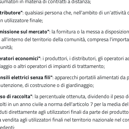
umatori in materia di contratti a distanza;
tributore"
: qualsiasi persona che, nell'ambito di un'attivit
n utilizzatore finale;
missione sul mercato"
: la fornitura o la messa a disposizion
i all'interno del territorio della comunità, compresa l'import
unità;
eratori economici"
: i produttori, i distributori, gli operatori 
claggio o altri operatori di impianti di trattamento;
nsili elettrici senza fili"
: apparecchi portatili alimentati da p
tenzione, di costruzione o di giardinaggio;
so di raccolta"
: la percentuale ottenuta, dividendo il peso dei
olti in un anno civile a norma dell'articolo 7 per la media del
uti direttamente agli utilizzatori finali da parte dei produtto
a vendita agli utilizzatori finali nel territorio nazionale nel co
edenti;