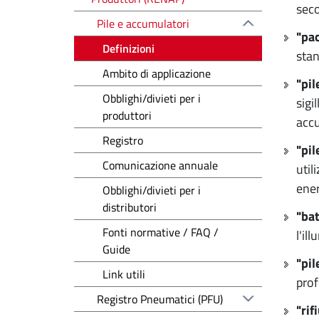
seco
Pile e accumulatori
"pac
Definizioni
stan
Ambito di applicazione
"pil
Obblighi/divieti per i
sigi
produttori
accu
Registro
"pil
Comunicazione annuale
util
ener
Obblighi/divieti per i
distributori
"bat
Fonti normative / FAQ /
l'il
Guide
"pil
Link utili
prof
Registro Pneumatici (PFU)
"rif