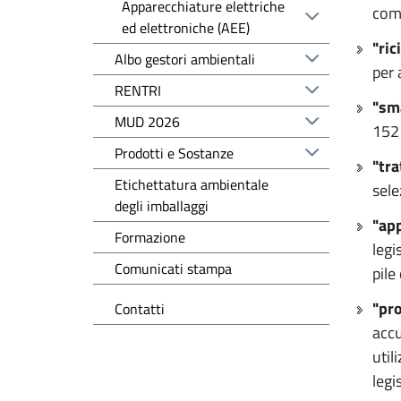
Apparecchiature elettriche
comm
ed elettroniche (AEE)
"ric
Albo gestori ambientali
per 
RENTRI
"sm
MUD 2026
152 
Prodotti e Sostanze
"tr
Etichettatura ambientale
sele
degli imballaggi
"ap
Formazione
legi
Comunicati stampa
pile
"pr
Contatti
accu
util
legi