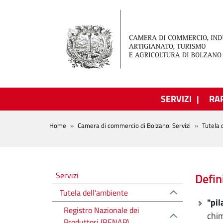
Salta al contenuto principale
SERVIZI
RA
BREADCRUMB
Home
Camera di commercio di Bolzano: Servizi
Tutela 
Tutela dell'ambiente
Servizi
Defin
Tutela dell'ambiente
"pil
Registro Nazionale dei
chim
Produttori (RENAP)