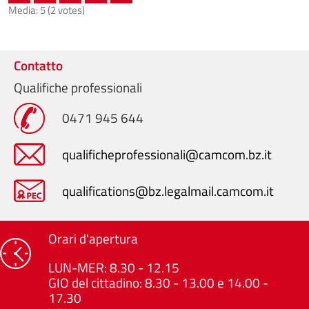
Media:
5
(
2
votes)
Contatto
Qualifiche professionali
0471 945 644
qualificheprofessionali@camcom.bz.it
qualifications@bz.legalmail.camcom.it
Orari d'apertura
LUN-MER: 8.30 - 12.15
GIO del cittadino: 8.30 - 13.00 e 14.00 -
17.30