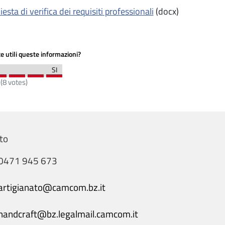
iesta di verifica dei requisiti professionali
(docx)
e utili queste informazioni?
(
8
votes)
to
0471 945 673
artigianato@camcom.bz.it
handcraft@bz.legalmail.camcom.it