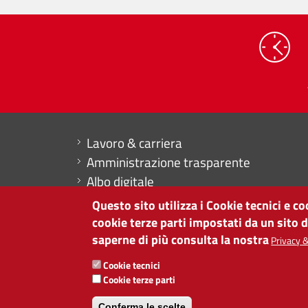
Mini menu di servizio
Lavoro & carriera
Amministrazione trasparente
Albo digitale
Dichiarazione di accessibilità
Questo sito utilizza i Cookie tecnici e c
Contabilità
cookie terze parti impostati da un sito 
saperne di più consulta la nostra
Privacy &
CAMERA DI COMMERCIO DI BOLZANO
Cookie tecnici
via Alto Adige 60 | I-39100 Bolzano
Cookie terze parti
tel. 0471 945 511 |
info@camcom.bz.it
Conferma le scelte