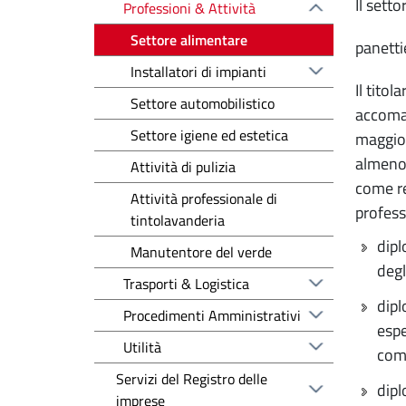
Il sett
Professioni & Attività
Settore alimentare
panetti
Installatori di impianti
Il titol
Settore automobilistico
accoman
Settore igiene ed estetica
maggior
almeno 
Attività di pulizia
come re
Attività professionale di
profess
tintolavanderia
dipl
Manutentore del verde
degl
Trasporti & Logistica
dipl
Procedimenti Amministrativi
espe
Utilità
come
Servizi del Registro delle
dipl
imprese