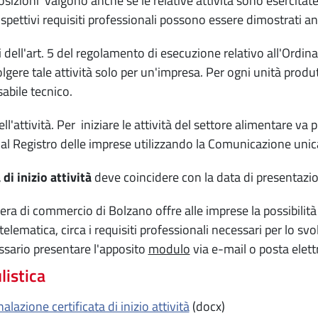
osizioni valgono anche se le relative attività sono esercitate 
rispettivi requisiti professionali possono essere dimostrati a
i dell'art. 5 del regolamento di esecuzione relativo all'Ordin
lgere tale attività solo per un'impresa. Per ogni unità produ
abile tecnico.
ell'attività. Per iniziare le attività del settore alimentare va
à al Registro delle imprese utilizzando la Comunicazione unic
 di inizio attività
deve coincidere con la data di presentazi
ra di commercio di Bolzano offre alle imprese la possibilità
telematica, circa i requisiti professionali necessari per lo sv
ssario presentare l'apposito
modulo
via e-mail o posta elettr
istica
alazione certificata di inizio attività
(docx)