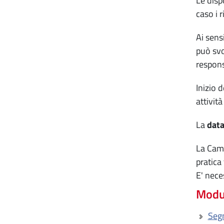
Le disp
caso i 
Ai sens
può svo
respons
Inizio d
attivit
La
data
La Came
pratica 
E' nece
Modul
Segn