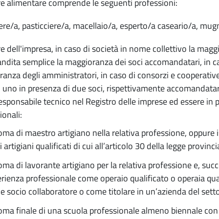
ore alimentare comprende le seguenti professioni:
ere/a, pasticciere/a, macellaio/a, esperto/a caseario/a, mugn
are dell'impresa, in caso di società in nome collettivo la magg
dita semplice la maggioranza dei soci accomandatari, in caso
anza degli amministratori, in caso di consorzi e cooperativ
uno in presenza di due soci, rispettivamente accomandatari
sponsabile tecnico nel Registro delle imprese ed essere in 
ionali:
oma di maestro artigiano nella relativa professione, oppure i
i artigiani qualificati di cui all’articolo 30 della legge provinc
oma di lavorante artigiano per la relativa professione e, s
rienza professionale come operaio qualificato o operaia qual
 socio collaboratore o come titolare in un’azienda del setto
oma finale di una scuola professionale almeno biennale con