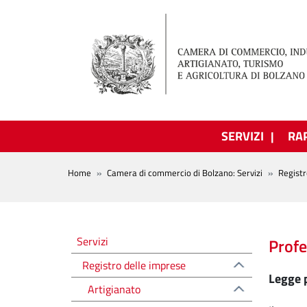
Salta al contenuto principale
SERVIZI
RA
BREADCRUMB
Home
Camera di commercio di Bolzano: Servizi
Registr
Registro delle imprese
Servizi
Profe
Registro delle imprese
Legge p
Artigianato