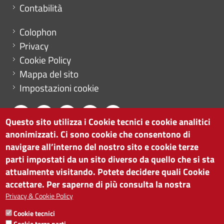
Contabilità
Menu footer
Colophon
Privacy
Cookie Policy
Mappa del sito
Impostazioni cookie
Questo sito utilizza i Cookie tecnici e cookie analitici
anonimizzati. Ci sono cookie che consentono di
CAMERA DI COMMERCIO DI BOLZANO
navigare all’interno del nostro sito e cookie terze
via Alto Adige 60 | I-39100 Bolzano
parti impostati da un sito diverso da quello che si sta
tel. 0471 945 511 |
info@camcom.bz.it
attualmente visitando. Potete decidere quali Cookie
Partita IVA: 00376420212
accettare. Per saperne di più consulta la nostra
ISTITUTO PER LA PROMOZIONE DELLO
Privacy & Cookie Policy
SVILUPPO ECONOMICO
Cookie tecnici
Partita IVA: 01716880214
Cookie terze parti