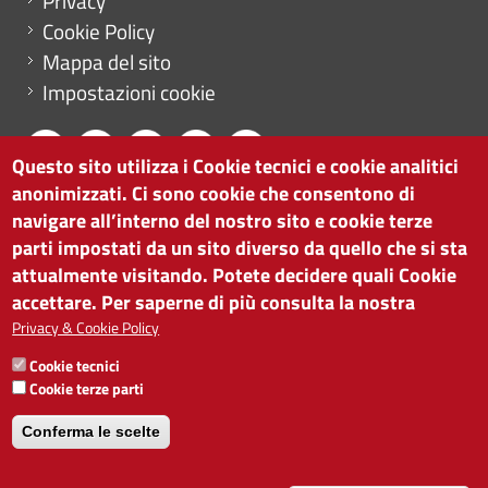
Privacy
Cookie Policy
Mappa del sito
Impostazioni cookie
Questo sito utilizza i Cookie tecnici e cookie analitici
anonimizzati. Ci sono cookie che consentono di
CAMERA DI COMMERCIO DI BOLZANO
navigare all’interno del nostro sito e cookie terze
via Alto Adige 60 | I-39100 Bolzano
parti impostati da un sito diverso da quello che si sta
tel. 0471 945 511 |
info@camcom.bz.it
attualmente visitando. Potete decidere quali Cookie
Partita IVA: 00376420212
accettare. Per saperne di più consulta la nostra
ISTITUTO PER LA PROMOZIONE DELLO
Privacy & Cookie Policy
SVILUPPO ECONOMICO
Cookie tecnici
Partita IVA: 01716880214
Cookie terze parti
Conferma le scelte