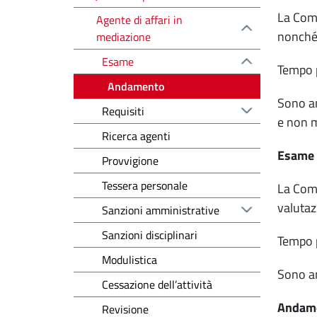
La Comm
Agente di affari in
nonché 
mediazione
Esame
Tempo p
Andamento
Sono am
Requisiti
e non m
Ricerca agenti
Esame s
Provvigione
Tessera personale
La Comm
valutaz
Sanzioni amministrative
Sanzioni disciplinari
Tempo p
Modulistica
Sono am
Cessazione dell’attività
Andame
Revisione