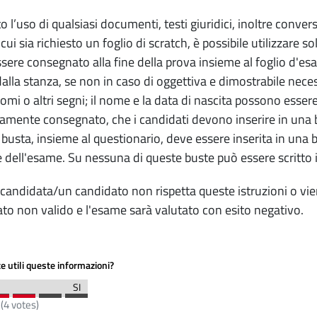
o l’uso di qualsiasi documenti, testi giuridici, inoltre convers
 cui sia richiesto un foglio di scratch, è possibile utilizzar
sere consegnato alla fine della prova insieme al foglio d'e
dalla stanza, se non in caso di oggettiva e dimostrabile nec
 nomi o altri segni; il nome e la data di nascita possono esser
amente consegnato, che i candidati devono inserire in una b
busta, insieme al questionario, deve essere inserita in una b
 dell'esame. Su nessuna di queste buste può essere scritto il
candidata/un candidato non rispetta queste istruzioni o vien
ato non valido e l'esame sarà valutato con esito negativo.
e utili queste informazioni?
(
4
votes)