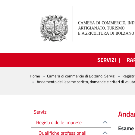
Salta al contenuto principale
SERVIZI
RA
BREADCRUMB
Home
Camera di commercio di Bolzano: Servizi
Registr
Andamento dell’esame scritto, domande e criteri di valut
Registro delle imprese
Servizi
Andam
Registro delle imprese
Esame s
Qualifiche professionali