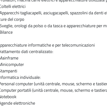
telli elettrici
parecchi tagliacapelli, asciugacapelli, spazzolini da denti ele
 cure del corpo
eglie, orologi da polso o da tasca e apparecchiature per mis
ilance
arecchiature informatiche e per telecomunicazioni
ttamento dati centralizzato:
Mainframe
Minicomputer
Stampanti
ormatica individuale:
ersonal computer (unità centrale, mouse, schermo e tastiera
omputer portatili (unità centrale, mouse, schermo e tastiera
Notebook
Agende elettroniche