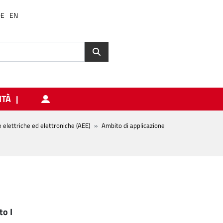
DE
EN
ITÀ
elettriche ed elettroniche (AEE)
Ambito di applicazione
to I