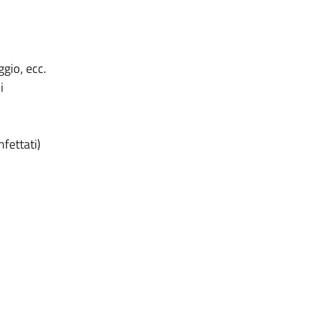
gio, ecc.
i
nfettati)