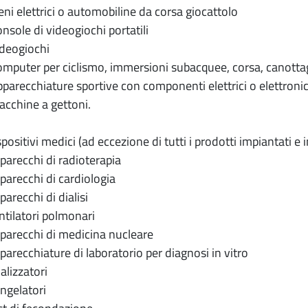
ni elettrici o automobiline da corsa giocattolo
sole di videogiochi portatili
deogiochi
puter per ciclismo, immersioni subacquee, corsa, canottag
arecchiature sportive con componenti elettrici o elettronic
cchine a gettoni.
ositivi medici (ad eccezione di tutti i prodotti impiantati e i
arecchi di radioterapia
arecchi di cardiologia
arecchi di dialisi
tilatori polmonari
arecchi di medicina nucleare
arecchiature di laboratorio per diagnosi in vitro
lizzatori
ngelatori