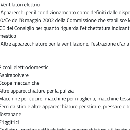
ntilatori elettrici
parecchi per il condizionamento come definiti dalle disposi
/Ce dell'8 maggio 2002 della Commissione che stabilisce le 
E del Consiglio per quanto riguarda l'etichettatura indicante 
mestico
tre apparecchiature per la ventilazione, l'estrazione d'ari
coli elettrodomestici
pirapolvere
cope meccaniche
re apparecchiature per la pulizia
chine per cucire, macchine per maglieria, macchine tessitric
ri da stiro e altre apparecchiature per stirare, pressare e t
ostapane
ggitrici
llatori, macina caffè elettrici e apparecchiature utilizzate pe