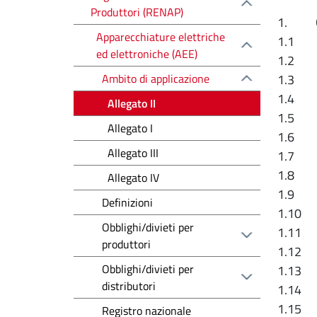
Produttori (RENAP)
1. Gra
Apparecchiature elettriche
1.1 Gr
ed elettroniche (AEE)
1.2 Fr
Ambito di applicazione
1.3 C
1.4 Alt
Allegato II
1.5 La
Allegato I
1.6 As
Allegato III
1.7 La
1.8 Ap
Allegato IV
1.9 St
Definizioni
1.10 Pi
Obblighi/divieti per
1.11 F
produttori
1.12 Al
Obblighi/divieti per
1.13 Ap
distributori
1.14 Ra
1.15 Al
Registro nazionale