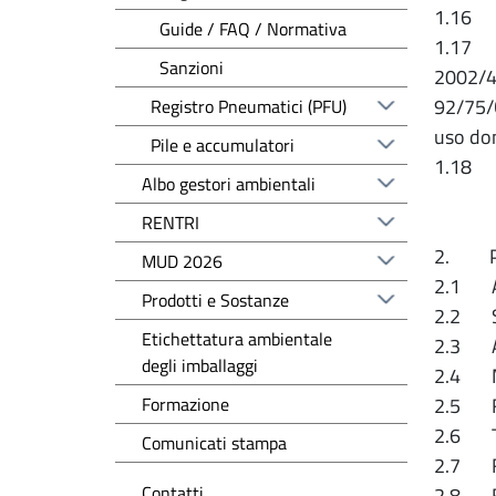
1.16 Ve
Guide / FAQ / Normativa
1.17 Ap
Sanzioni
2002/40
92/75/C
Registro Pneumatici (PFU)
uso do
Pile e accumulatori
1.18 Al
Albo gestori ambientali
RENTRI
2. Pic
MUD 2026
2.1 As
Prodotti e Sostanze
2.2 S
Etichettatura ambientale
2.3 Alt
degli imballaggi
2.4 Mac
Formazione
2.5 Fer
2.6 T
Comunicati stampa
2.7 Fri
Contatti
2.8 Fru