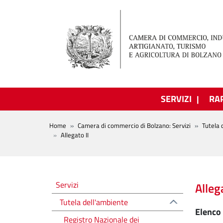
Salta al contenuto principale
SERVIZI
RA
BREADCRUMB
Home
Camera di commercio di Bolzano: Servizi
Tutela 
Allegato II
Tutela dell'ambiente
Servizi
Allega
Tutela dell'ambiente
Elenco 
Registro Nazionale dei