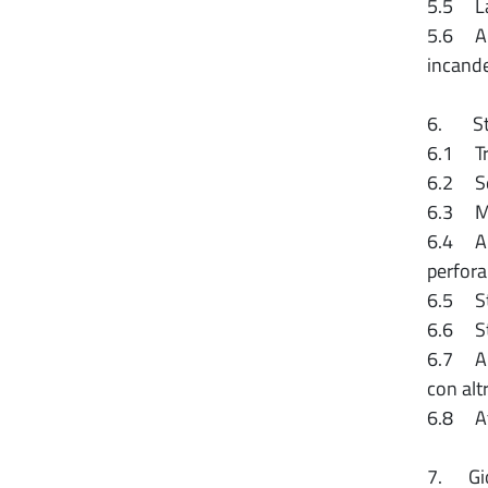
5.5 Lam
5.6 Alt
incand
6. Stru
6.1 Tr
6.2 S
6.3 Ma
6.4 App
perfora
6.5 Str
6.6 Str
6.7 App
con alt
6.8 Att
7. Gioc