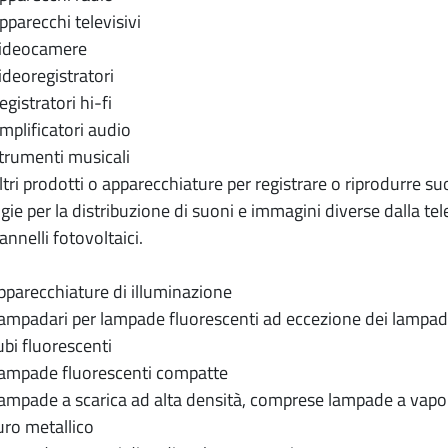
arecchi televisivi
ideocamere
deoregistratori
istratori hi-fi
plificatori audio
rumenti musicali
ri prodotti o apparecchiature per registrare o riprodurre suo
gie per la distribuzione di suoni e immagini diverse dalla t
nelli fotovoltaici.
arecchiature di illuminazione
padari per lampade fluorescenti ad eccezione dei lampadar
i fluorescenti
mpade fluorescenti compatte
pade a scarica ad alta densità, comprese lampade a vapori
ro metallico