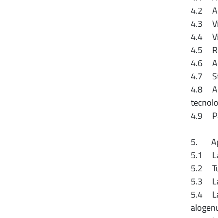
4.2 App
4.3 V
4.4 Vi
4.5 Reg
4.6 Am
4.7 St
4.8 Alt
tecnolo
4.9 Pan
5. App
5.1 Lam
5.2 Tub
5.3 La
5.4 Lam
alogenu