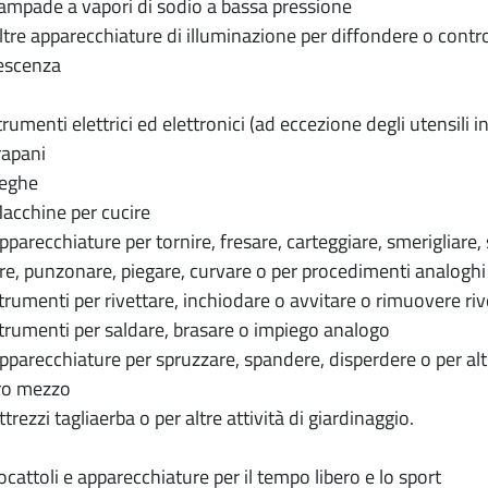
pade a vapori di sodio a bassa pressione
re apparecchiature di illuminazione per diffondere o contro
escenza
menti elettrici ed elettronici (ad eccezione degli utensili ind
apani
eghe
cchine per cucire
arecchiature per tornire, fresare, carteggiare, smerigliare, s
re, punzonare, piegare, curvare o per procedimenti analoghi s
umenti per rivettare, inchiodare o avvitare o rimuovere rivet
umenti per saldare, brasare o impiego analogo
arecchiature per spruzzare, spandere, disperdere o per alt
ro mezzo
rezzi tagliaerba o per altre attività di giardinaggio.
attoli e apparecchiature per il tempo libero e lo sport