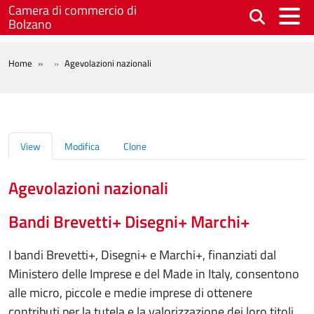
Skip to main content
Camera di commercio di
Bolzano
BREADCRUMB
Home
Agevolazioni nazionali
Schede primarie
View
Modifica
Clone
Agevolazioni nazionali
Bandi Brevetti+ Disegni+ Marchi+
I bandi Brevetti+, Disegni+ e Marchi+, finanziati dal
Ministero delle Imprese e del Made in Italy, consentono
alle micro, piccole e medie imprese di ottenere
contributi per la tutela e la valorizzazione dei loro titoli