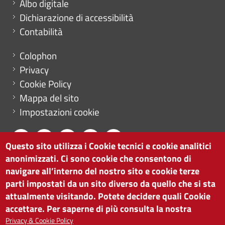
Albo digitale
Dichiarazione di accessibilità
Contabilità
Menu footer
Colophon
Privacy
Cookie Policy
Mappa del sito
Impostazioni cookie
Questo sito utilizza i Cookie tecnici e cookie analitici
anonimizzati. Ci sono cookie che consentono di
CAMERA DI COMMERCIO DI BOLZANO
navigare all’interno del nostro sito e cookie terze
via Alto Adige 60 | I-39100 Bolzano
parti impostati da un sito diverso da quello che si sta
tel. 0471 945 511 |
info@camcom.bz.it
attualmente visitando. Potete decidere quali Cookie
Partita IVA: 00376420212
accettare. Per saperne di più consulta la nostra
ISTITUTO PER LA PROMOZIONE DELLO
Privacy & Cookie Policy