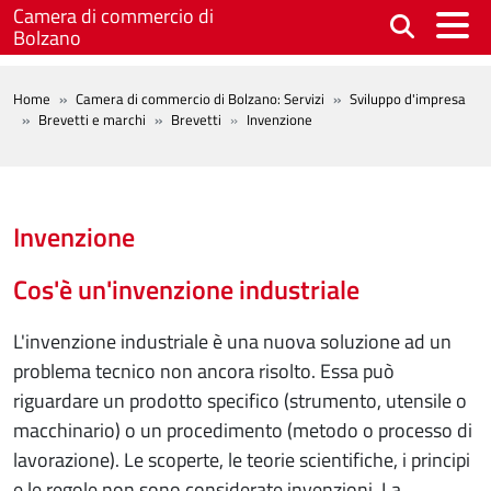
Salta al contenuto principale
Camera di commercio di
Bolzano
BREADCRUMB
Home
Camera di commercio di Bolzano: Servizi
Sviluppo d'impresa
Brevetti e marchi
Brevetti
Invenzione
Invenzione
Cos'è un'invenzione industriale
L'invenzione industriale è una nuova soluzione ad un
problema tecnico non ancora risolto. Essa può
riguardare un prodotto specifico (strumento, utensile o
macchinario) o un procedimento (metodo o processo di
lavorazione). Le scoperte, le teorie scientifiche, i principi
e le regole non sono considerate invenzioni. La