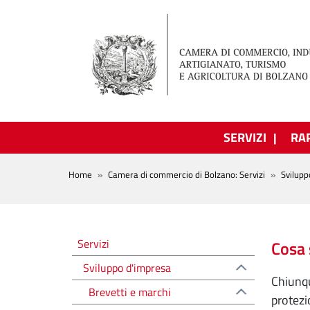
Salta al contenuto principale
SERVIZI
RA
BREADCRUMB
Home
Camera di commercio di Bolzano: Servizi
Svilupp
Sviluppo d'impresa
Servizi
Cosa 
Sviluppo d'impresa
Chiunqu
Brevetti e marchi
protezi