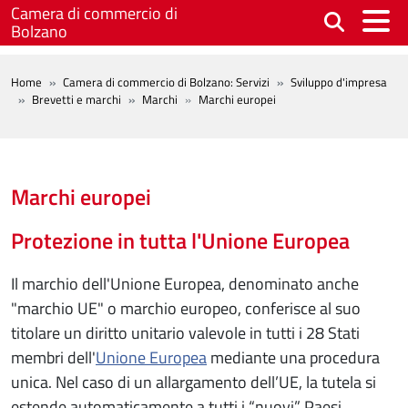
Salta al contenuto principale
Camera di commercio di
Bolzano
BREADCRUMB
Home
Camera di commercio di Bolzano: Servizi
Sviluppo d'impresa
Brevetti e marchi
Marchi
Marchi europei
Marchi europei
Protezione in tutta l'Unione Europea
Il marchio dell'Unione Europea, denominato anche
"marchio UE" o marchio europeo, conferisce al suo
titolare un diritto unitario valevole in tutti i 28 Stati
membri dell'
Unione Europea
mediante una procedura
unica. Nel caso di un allargamento dell’UE, la tutela si
estende automaticamente a tutti i “nuovi” Paesi.