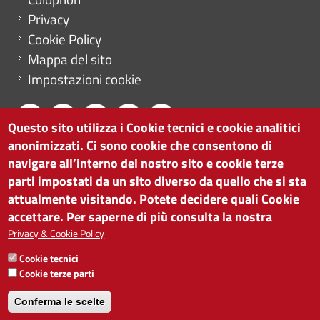
Privacy
Cookie Policy
Mappa del sito
Impostazioni cookie
Questo sito utilizza i Cookie tecnici e cookie analitici
anonimizzati. Ci sono cookie che consentono di
CAMERA DI COMMERCIO DI BOLZANO
navigare all’interno del nostro sito e cookie terze
via Alto Adige 60 | I-39100 Bolzano
parti impostati da un sito diverso da quello che si sta
tel. 0471 945 511 |
info@camcom.bz.it
attualmente visitando. Potete decidere quali Cookie
Partita IVA: 00376420212
accettare. Per saperne di più consulta la nostra
ISTITUTO PER LA PROMOZIONE DELLO
Privacy & Cookie Policy
SVILUPPO ECONOMICO
Cookie tecnici
Partita IVA: 01716880214
Cookie terze parti
Conferma le scelte