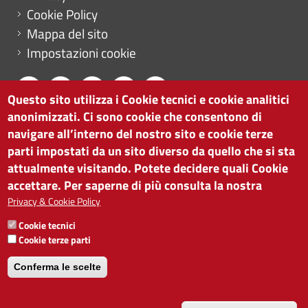
Cookie Policy
Mappa del sito
Impostazioni cookie
Questo sito utilizza i Cookie tecnici e cookie analitici
anonimizzati. Ci sono cookie che consentono di
CAMERA DI COMMERCIO DI BOLZANO
navigare all’interno del nostro sito e cookie terze
via Alto Adige 60 | I-39100 Bolzano
parti impostati da un sito diverso da quello che si sta
tel. 0471 945 511 |
info@camcom.bz.it
attualmente visitando. Potete decidere quali Cookie
Partita IVA: 00376420212
accettare. Per saperne di più consulta la nostra
ISTITUTO PER LA PROMOZIONE DELLO
Privacy & Cookie Policy
SVILUPPO ECONOMICO
Cookie tecnici
Partita IVA: 01716880214
Cookie terze parti
Conferma le scelte