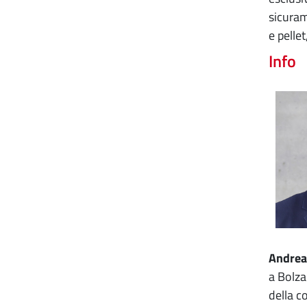
sicuram
e pelle
Info
Andrea
a Bolza
della c