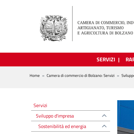
Salta al contenuto principale
SERVIZI
RA
BREADCRUMB
Home
Camera di commercio di Bolzano: Servizi
Svilupp
Sviluppo d'impresa
Servizi
Sviluppo d'impresa
Sostenibilità ed energia