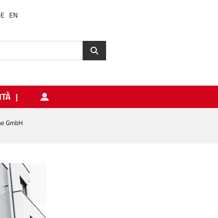
DE
EN
ITÀ
eme GmbH