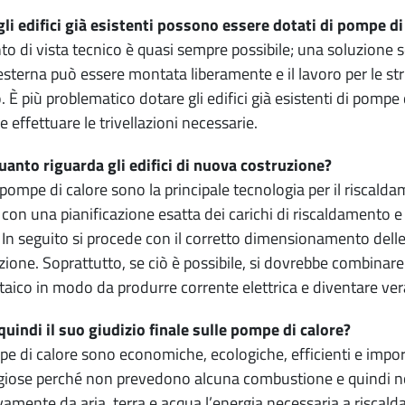
li edifici già esistenti possono essere dotati di pompe di
to di vista tecnico è quasi sempre possibile; una soluzione 
 esterna può essere montata liberamente e il lavoro per le stru
 È più problematico dotare gli edifici già esistenti di pompe
e effettuare le trivellazioni necessarie.
uanto riguarda gli edifici di nuova costruzione?
 pompe di calore sono la principale tecnologia per il riscalda
e con una pianificazione esatta dei carichi di riscaldamento e
 In seguito si procede con il corretto dimensionamento delle
azione. Soprattutto, se ciò è possibile, si dovrebbe combinar
taico in modo da produrre corrente elettrica e diventare ve
quindi il suo giudizio finale sulle pompe di calore?
e di calore sono economiche, ecologiche, efficienti e import
iose perché non prevedono alcuna combustione e quindi n
vamente da aria, terra e acqua l’energia necessaria a riscald