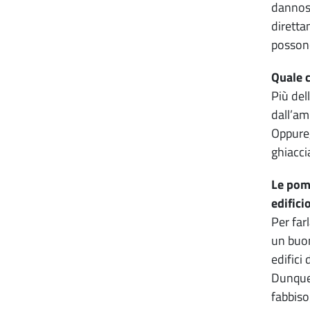
dannose
diretta
possono
Quale c
Più del
dall’am
Oppure,
ghiacci
Le pomp
edifici
Per far
un buon
edifici
Dunque,
fabbiso