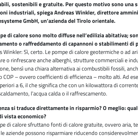
bili, sostenibili e gratuite. Per questo motivo sono una so
ni industriali, spiega Andreas Winkler, direttore amminis
esysteme GmbH, un’azienda del Tirolo orientale.
e di calore sono molto diffuse nell’edilizia abitativa; so
damento o raffreddamento di capannoni o stabilimenti di 
 Winkler: Sì, certo. Le pompe di calore geotermiche o ad aria
are o rinfrescare anche alberghi, strutture commerciali e ind
one, bensì una chiara alternativa ai combustibili fossili, anc
 COP – ovvero coefficienti di efficienza – molto alti. Ad ese
eriori a 6, il che significa che con un kilowattora di corrent
riscaldamento, l’acqua calda o il raffrescamento.
ienza si traduce direttamente in risparmio? O meglio: qual
di vista economico?
e di calore sfruttano fonti di calore gratuite, ovvero aria, t
o le aziende possono risparmiare riducendo considerevolmente