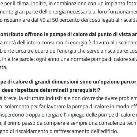
 per il clima. Inoltre, in combinazione con un impianto fot
mente gran parte dell’energia necessaria al loro funzioname
 risparmiare dal 40 al 50 percento dei costi legati al risc
ontributo offrono le pompe di calore dal punto di vista 
la metà dell’intero consumo di energia è dovuto al riscalda
biente circa tre quarti dell’energia che serve a riscaldare: co
 in altre parole: ogni anno una normale pompa di calore salva
ata.
e di calore di grandi dimensioni sono un’opzione percorr
o deve rispettare determinati prerequisiti?
la breve, la struttura industriale non dovrebbe avere problem
 isolamento per far lavorare la pompa di calore in modo effi
 disperdono troppa energia e l’impiego delle pompe di calore r
 il primo passo da compiere è sempre una consulenza tecnica
gno di riscaldamento o raffrescamento dell’edificio.