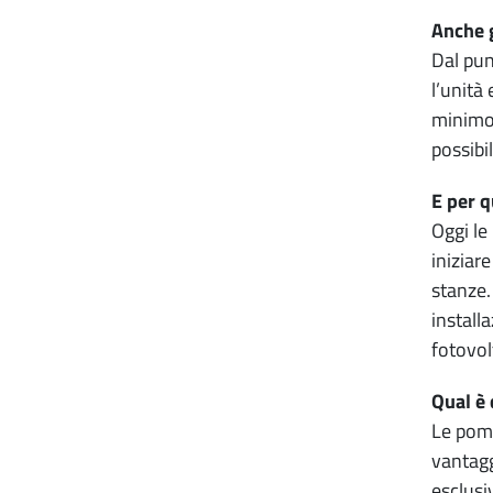
Anche g
Dal pun
l’unità
minimo.
possibil
E per q
Oggi le
iniziar
stanze.
install
fotovol
Qual è 
Le pomp
vantagg
esclusi