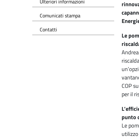
Ulteriori informazioni
rinnova
capanno
Comunicati stampa
Energi
Contatti
Le pomp
riscal
Andreas
riscald
un’opzi
vantano
COP sup
per il 
L’effic
punto 
Le pomp
utilizz