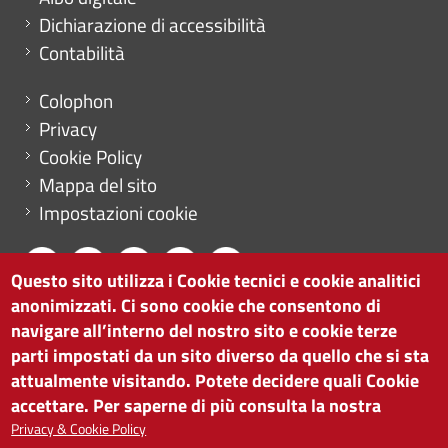
Dichiarazione di accessibilità
Contabilità
Menu footer
Colophon
Privacy
Cookie Policy
Mappa del sito
Impostazioni cookie
Questo sito utilizza i Cookie tecnici e cookie analitici
anonimizzati. Ci sono cookie che consentono di
CAMERA DI COMMERCIO DI BOLZANO
navigare all’interno del nostro sito e cookie terze
via Alto Adige 60 | I-39100 Bolzano
parti impostati da un sito diverso da quello che si sta
tel. 0471 945 511 |
info@camcom.bz.it
attualmente visitando. Potete decidere quali Cookie
Partita IVA: 00376420212
accettare. Per saperne di più consulta la nostra
ISTITUTO PER LA PROMOZIONE DELLO
Privacy & Cookie Policy