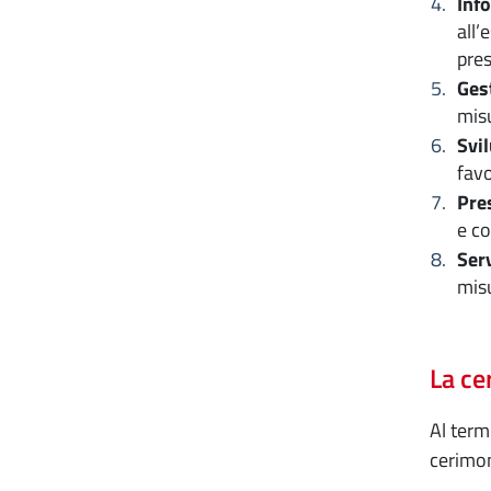
Inf
all’
pres
Ges
misu
Svi
favo
Pre
e co
Serv
misu
La ce
Al term
cerimoni