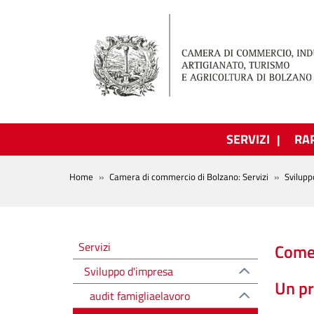
Salta al contenuto principale
SERVIZI
RA
BREADCRUMB
Home
Camera di commercio di Bolzano: Servizi
Svilupp
Sviluppo d'impresa
Servizi
Come 
Sviluppo d'impresa
Un pr
audit famigliaelavoro