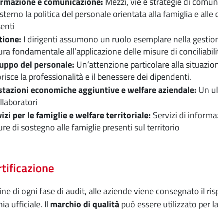
ormazione e comunicazione:
Mezzi, vie e strategie di comun
esterno la politica del personale orientata alla famiglia e alle
enti
tione:
I dirigenti assumono un ruolo esemplare nella gestione
ra fondamentale all’applicazione delle misure di conciliabili
luppo del personale:
Un‘attenzione particolare alla situazion
risce la professionalità e il benessere dei dipendenti.
stazioni economiche aggiuntive e welfare aziendale:
Un ult
llaboratori
izi per le famiglie e welfare territoriale:
Servizi di informa
re di sostegno alle famiglie presenti sul territorio
rtificazione
ine di ogni fase di audit, alle aziende viene consegnato il ri
a ufficiale. Il
marchio di qualità
può essere utilizzato per 