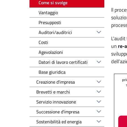
Come si svolge
Il proc
Vantaggio
soluzio
Presupposti
process
Auditori/auditrici
L'audit 
Costi
un
re-a
Agevolazioni
svilupp
dell’az
Datori di lavoro certificati
Base giuridica
Creazione d'impresa
Brevetti e marchi
Servizio innovazione
Successione d'impresa
Sostenibilità ed energia