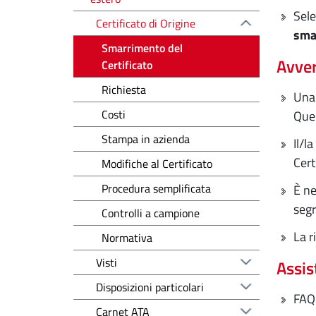
Sele
Certificato di Origine
sma
Smarrimento del
Avver
Certificato
Richiesta
Una 
Costi
Ques
Stampa in azienda
Il/l
Cert
Modifiche al Certificato
Procedura semplificata
È ne
segr
Controlli a campione
La r
Normativa
Visti
Assis
Disposizioni particolari
FAQ:
Carnet ATA