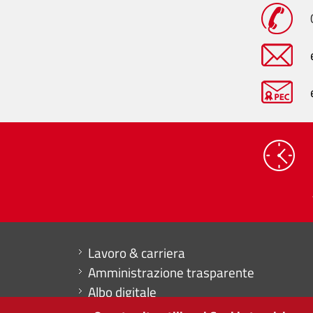
Mini menu di servizio
Lavoro & carriera
Amministrazione trasparente
Albo digitale
Dichiarazione di accessibilità