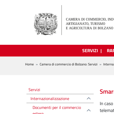
Salta al contenuto principale
SERVIZI
RA
BREADCRUMB
Home
Camera di commercio di Bolzano: Servizi
Interna
Altre voci
Servizi
Smarr
Internazionalizzazione
In caso
Documenti per il commercio
telemat
estero