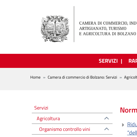
Salta al contenuto principale
SERVIZI
RA
BREADCRUMB
Home
Camera di commercio di Bolzano: Servizi
Agricol
Altre voci
Servizi
Norme
Agricoltura
Ridu
Organismo controllo vini
“del