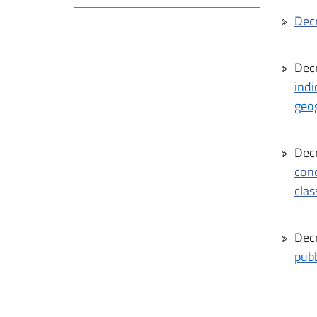
Decr
Decr
indi
geog
Decr
conc
clas
Decr
pubb