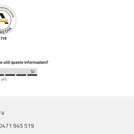
e utili queste informazioni?
 yet
ra
0471 945 519