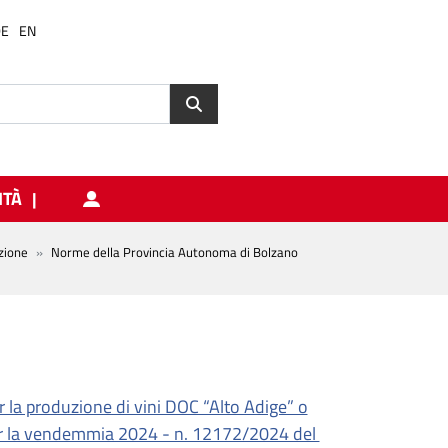
DE
EN
ITÀ
uzione
Norme della Provincia Autonoma di Bolzano
 la produzione di vini DOC “Alto Adige” o
per la vendemmia 2024 - n. 12172/2024 del