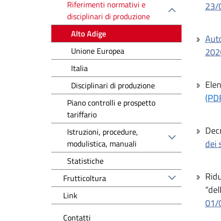
Riferimenti normativi e
23/
disciplinari di produzione
Alto Adige
Auto
Unione Europea
202
Italia
Elen
Disciplinari di produzione
(PD
Piano controlli e prospetto
tariffario
Decr
Istruzioni, procedure,
dei 
modulistica, manuali
Statistiche
Ridu
Frutticoltura
“del
Link
01/
Contatti