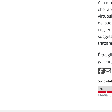
Alla mo
che rap
virtuos
nei suoi
cogliere
soggetti
trattar
È tra g
galleri
Sono stat
Media:
3