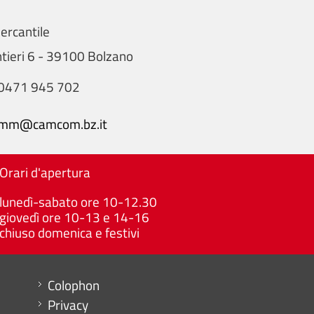
rcantile
tieri 6 - 39100 Bolzano
0471 945 702
mm@camcom.bz.it
Orari d'apertura
lunedì-sabato ore 10-12.30
giovedì ore 10-13 e 14-16
chiuso domenica e festivi
Menu footer
Colophon
Privacy