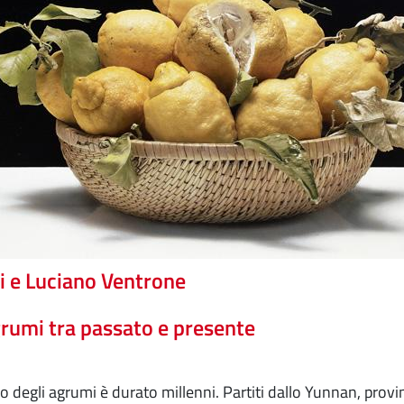
ri e Luciano Ventrone
grumi tra passato e presente
gio degli agrumi è durato millenni. Partiti dallo Yunnan, provi