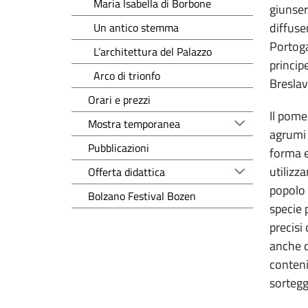
Maria Isabella di Borbone
giunser
diffuse
Un antico stemma
Portoga
L’architettura del Palazzo
princip
Arco di trionfo
Breslav
Orari e prezzi
Il pome
Mostra temporanea
agrumi 
Pubblicazioni
forma e
utilizza
Offerta didattica
popolo 
Bolzano Festival Bozen
specie 
precisi
anche d
conteni
sortegg