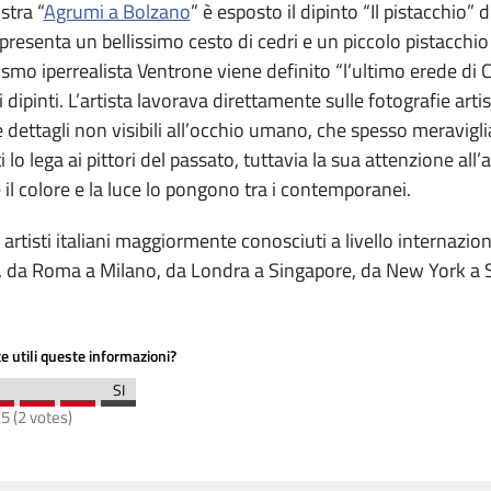
stra “
Agrumi a Bolzano
” è esposto il dipinto “Il pistacchio
presenta un bellissimo cesto di cedri e un piccolo pistacch
ismo iperrealista Ventrone viene definito “l’ultimo erede di C
 dipinti. L’artista lavorava direttamente sulle fotografie arti
 dettagli non visibili all’occhio umano, che spesso meraviglian
 lo lega ai pittori del passato, tuttavia la sua attenzione all’
e il colore e la luce lo pongono tra i contemporanei.
li artisti italiani maggiormente conosciuti a livello internazi
e, da Roma a Milano, da Londra a Singapore, da New York a 
e utili queste informazioni?
.5
(
2
votes)