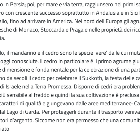
o in Persia; poi, per mare e via terra, raggiunsero nei primi s
ro con crescente successo soprattutto in Andalusia e in Sicilia
llo, fino ad arrivare in America. Nel nord dell’Europa gli agr
esche di Monaco, Stoccarda e Praga e nelle proprietà dei ri
ia.
lo, il mandarino e il cedro sono le specie ‘vere’ dalle cui mut
oggi conosciute. Il cedro in particolare è il primo agrume gi
 dimensione e fondamentale per la celebrazione di una particol
no da secoli il cedro per celebrare il Sukkoth, la festa delle c
di Israele nella Terra Promessa. Disporre di cedri era problem
più sensibile al freddo e quindi la sua coltivazione è preclusa
 caratteri di qualità e giungevano dalle aree mediterranee: Ca
al Lago di Garda. Per proteggerli durante il trasporto venivan
tori d’argento. Siccome non era permesso che una comunità
iato.