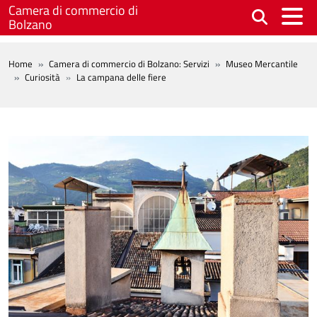
Salta al contenuto principale
Camera di commercio di
Bolzano
BREADCRUMB
Home
Camera di commercio di Bolzano: Servizi
Museo Mercantile
Curiosità
La campana delle fiere