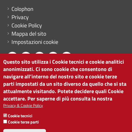
Menu footer
Colophon
Privacy
Cookie Policy
Mappa del sito
Impostazioni cookie
Questo sito utilizza i Cookie tecnici e cookie analitici
anonimizzati. Ci sono cookie che consentono di
CAMERA DI COMMERCIO DI BOLZANO
navigare all’interno del nostro sito e cookie terze
via Alto Adige 60 | I-39100 Bolzano
parti impostati da un sito diverso da quello che si sta
tel. 0471 945 511 |
info@camcom.bz.it
attualmente visitando. Potete decidere quali Cookie
Partita IVA: 00376420212
accettare. Per saperne di più consulta la nostra
ISTITUTO PER LA PROMOZIONE DELLO
Privacy & Cookie Policy
SVILUPPO ECONOMICO
Cookie tecnici
Partita IVA: 01716880214
Cookie terze parti