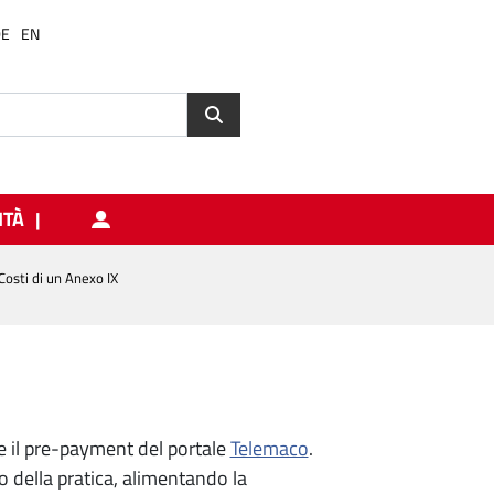
DE
EN
ITÀ
Costi di un Anexo IX
te il pre-payment del portale
Telemaco
.
o della pratica, alimentando la