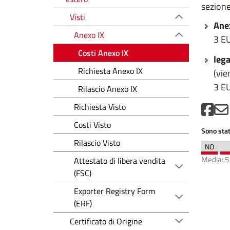
sezion
Visti
Anex
Anexo IX
3 E
Costi Anexo IX
lega
Richiesta Anexo IX
(vie
3 EU
Rilascio Anexo IX
Richiesta Visto
Costi Visto
Sono stat
Rilascio Visto
Media:
5
Attestato di libera vendita
(FSC)
Exporter Registry Form
(ERF)
Certificato di Origine