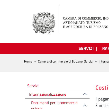
Salta al contenuto principale
SERVIZI
RA
BREADCRUMB
Home
Camera di commercio di Bolzano: Servizi
Interna
Altre voci
Servizi
Costi
Internazionalizzazione
Il paga
Documenti per il commercio
È neces
estero