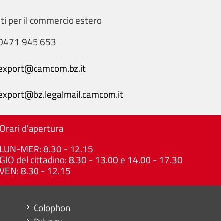
i per il commercio estero
0471 945 653
export@camcom.bz.it
export@bz.legalmail.camcom.it
Orari d'apertura
LUN-MER: 8.30 - 12.15
GIO del cittadino: 8.30 - 13.00 e 14.00 - 17.30
VEN: 8.30 - 12.15
Menu footer
Colophon