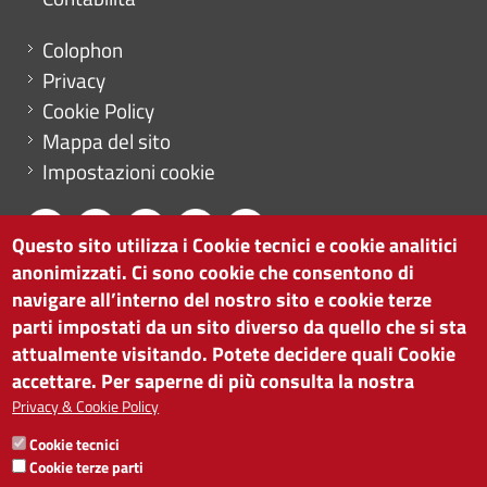
Menu footer
Colophon
Privacy
Cookie Policy
Mappa del sito
Impostazioni cookie
Questo sito utilizza i Cookie tecnici e cookie analitici
anonimizzati. Ci sono cookie che consentono di
CAMERA DI COMMERCIO DI BOLZANO
navigare all’interno del nostro sito e cookie terze
via Alto Adige 60 | I-39100 Bolzano
parti impostati da un sito diverso da quello che si sta
tel. 0471 945 511 |
info@camcom.bz.it
attualmente visitando. Potete decidere quali Cookie
Partita IVA: 00376420212
accettare. Per saperne di più consulta la nostra
ISTITUTO PER LA PROMOZIONE DELLO
Privacy & Cookie Policy
SVILUPPO ECONOMICO
Cookie tecnici
Partita IVA: 01716880214
Cookie terze parti