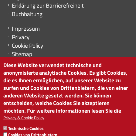
Erklärung zur Barrierefreiheit
Buchhaltung
Menu footer
Impressum
Privacy
Cookie Policy
Sitemap
Cookie-Einstellungen
Diese Website verwendet technische und
anonymisierte analytische Cookies. Es gibt Cookies,
die es Ihnen ermöglichen, auf unserer Website zu
surfen und Cookies von Drittanbietern, die von einer
HANDELSKAMMER BOZEN
anderen Website gesetzt werden. Sie können
Südtiroler Straße 60 | I-39100 Bozen
entscheiden, welche Cookies Sie akzeptieren
Tel. 0471 945 511 |
info@handelskammer.bz.it
möchten. Für weitere Informationen lesen Sie die
MwSt.-Nr.: 00376420212
Privacy & Cookie Policy
INSTITUT FÜR WIRTSCHAFTSFÖRDERUNG
Technische Cookies
MwSt.-Nr.: 01716880214
Cookies von Drittanbietern