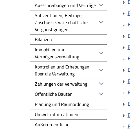
B
Ausschreibungen und Verträge
B
Subventionen, Beiträge,
Zuschüsse, wirtschaftliche
B
Vergünstigungen
B
Bilanzen
B
Immobilien und
Vermögensverwaltung
B
Kontrollen und Erhebungen
B
über die Verwaltung
B
Zahlungen der Verwaltung
B
Öffentliche Bauten
B
Planung und Raumordnung
Umweltinformationen
B
Außerordentliche
B