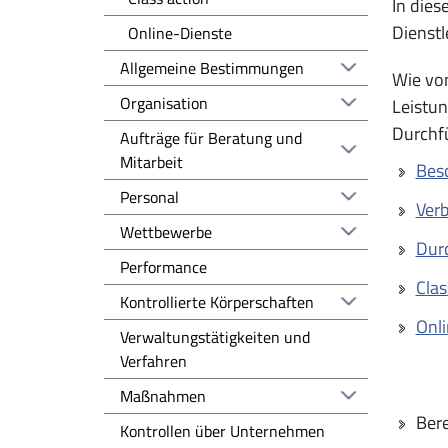
In die
Dienstl
Online-Dienste
Allgemeine Bestimmungen
Wie vom
Organisation
Leistun
Durchfü
Aufträge für Beratung und
Mitarbeit
Besc
Personal
Ver
Wettbewerbe
Durc
Performance
Clas
Kontrollierte Körperschaften
Onl
Verwaltungstätigkeiten und
Verfahren
Maßnahmen
Ber
Kontrollen über Unternehmen