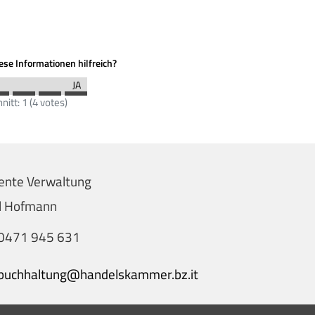
se Informationen hilfreich?
nitt:
1
(
4
votes)
ente Verwaltung
el Hofmann
0471 945 631
buchhaltung@handelskammer.bz.it