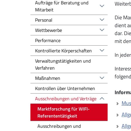
Aufträge für Beratung und
Weiter
Mitarbeit
Die Ma
Personal
dient a
Wettbewerbe
dar. Di
Performance
mit de
Kontrollierte Körperschaften
In jede
Verwaltungstätigkeiten und
Verfahren
Intere
folgen
Maßnahmen
Kontrollen über Unternehmen
Inform
Ausschreibungen und Verträge
Mus
Marktforschung für WIFI-
Allg
Referententätigkeit
Allg
Ausschreibungen und