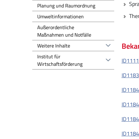
Spra
Planung und Raumordnung
The
Umweltinformationen
Außerordentliche
Maßnahmen und Notfälle
Bekan
Weitere Inhalte
Institut für
ID1111
Wirtschaftsförderung
ID118
ID1184
ID1184
ID1184
ID11848