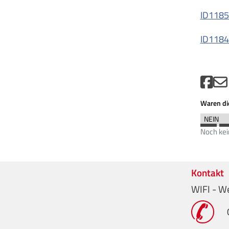
ID1185
ID1184
Waren die
Noch ke
Kontakt
WIFI - W