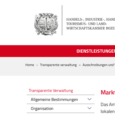
Skip to main content
DIENSTLEISTUNGE
BREADCRUMB
Home
Transparente verwaltung
Ausschreibungen und 
Amministrazione trasparente
Transparente Verwaltung
Markt
Allgemeine Bestimmungen
Das Amt
Organisation
lokalen