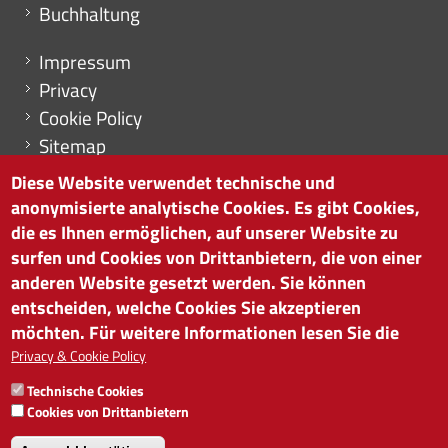
Buchhaltung
Menu footer
Impressum
Privacy
Cookie Policy
Sitemap
Cookie-Einstellungen
Diese Website verwendet technische und
anonymisierte analytische Cookies. Es gibt Cookies,
die es Ihnen ermöglichen, auf unserer Website zu
surfen und Cookies von Drittanbietern, die von einer
HANDELSKAMMER BOZEN
anderen Website gesetzt werden. Sie können
Südtiroler Straße 60 | I-39100 Bozen
entscheiden, welche Cookies Sie akzeptieren
Tel. 0471 945 511 |
info@handelskammer.bz.it
möchten. Für weitere Informationen lesen Sie die
MwSt.-Nr.: 00376420212
Privacy & Cookie Policy
INSTITUT FÜR WIRTSCHAFTSFÖRDERUNG
Technische Cookies
MwSt.-Nr.: 01716880214
Cookies von Drittanbietern