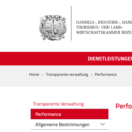
Skip to main content
DIENSTLEISTUNGE
BREADCRUMB
Home
Transparente verwaltung
Performance
Amministrazione trasparente
Transparente Verwaltung
Perf
Performance
Allgemeine Bestimmungen