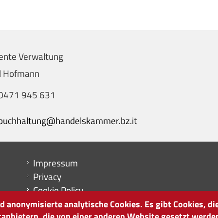
ente Verwaltung
el Hofmann
0471 945 631
buchhaltung@handelskammer.bz.it
Menu footer
Impressum
Privacy
Cookie Policy
Sitemap
 anonymisierte analytische Cookies. Es gibt Cookies, die
tanbietern, die von einer anderen Website gesetzt werde
Cookie-Einstellungen