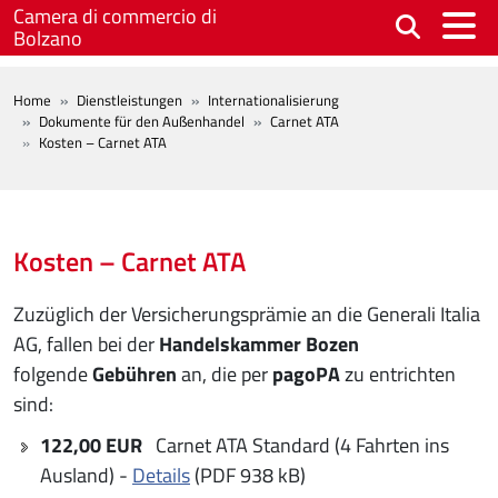
Skip to main content
Camera di commercio di
Bolzano
BREADCRUMB
Home
Dienstleistungen
Internationalisierung
Dokumente für den Außenhandel
Carnet ATA
Kosten – Carnet ATA
Kosten – Carnet ATA
Zuzüglich der Versicherungsprämie an die Generali Italia
AG, fallen bei der
Handelskammer Bozen
folgende
Gebühren
an, die per
pagoPA
zu entrichten
sind:
122,00 EUR
Carnet ATA Standard (4 Fahrten ins
Ausland) -
Details
(PDF 938 kB)