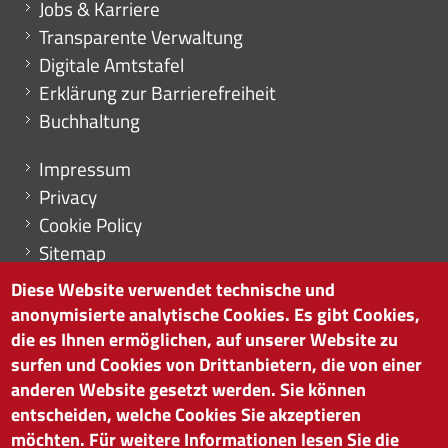
Mini menu di servizio
Jobs & Karriere
Transparente Verwaltung
Digitale Amtstafel
Erklärung zur Barrierefreiheit
Buchhaltung
Menu footer
Impressum
Privacy
Cookie Policy
Sitemap
Cookie-Einstellungen
Diese Website verwendet technische und
anonymisierte analytische Cookies. Es gibt Cookies,
die es Ihnen ermöglichen, auf unserer Website zu
surfen und Cookies von Drittanbietern, die von einer
HANDELSKAMMER BOZEN
anderen Website gesetzt werden. Sie können
Südtiroler Straße 60 | I-39100 Bozen
entscheiden, welche Cookies Sie akzeptieren
Tel. 0471 945 511 |
info@handelskammer.bz.it
möchten. Für weitere Informationen lesen Sie die