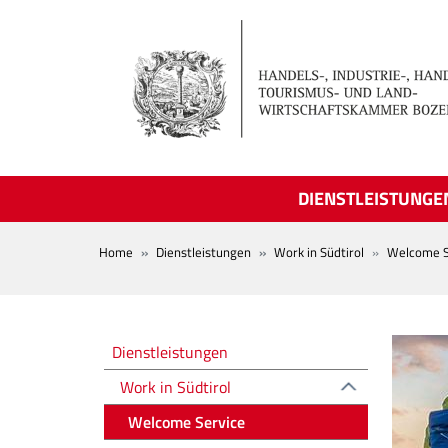
Skip to main content
DIENSTLEISTUNGE
BREADCRUMB
Home
Dienstleistungen
Work in Südtirol
Welcome S
Altre voci
Dienstleistungen
Work in Südtirol
Welcome Service