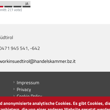
nitt:
2
(
1
vote)
üdtirol
0471 945 541, -642
workinsuedtirol@handelskammer.bz.it
Menu footer
Impressum
Privacy
Cookie Policy
Sitemap
 anonymisierte analytische Cookies. Es gibt Cookies, die
tanbietern, die von einer anderen Website gesetzt werde
Cookie-Einstellungen