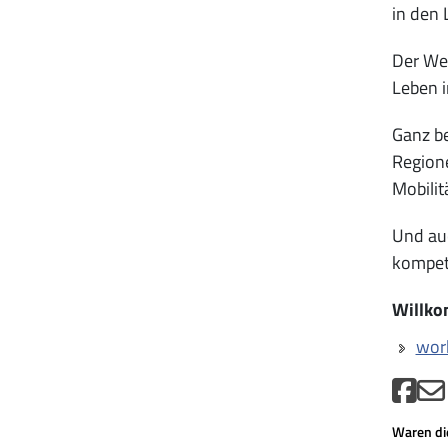
in den 
Der Wel
Leben i
Ganz be
Regione
Mobilit
Und au
kompet
Willko
wor
Waren die