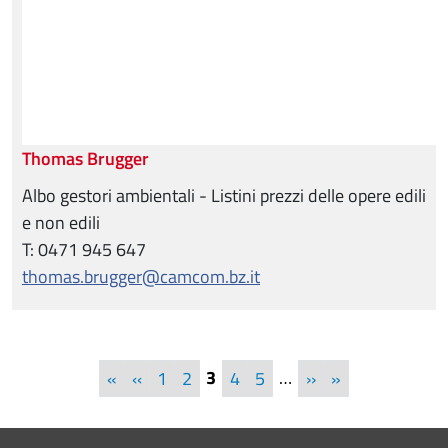
Thomas Brugger
Albo gestori ambientali - Listini prezzi delle opere edili
e non edili
T: 0471 945 647
thomas.brugger@camcom.bz.it
Pagination
First page
Previous page
3
…
Next page
Last page
«
‹‹
1
2
4
5
››
»