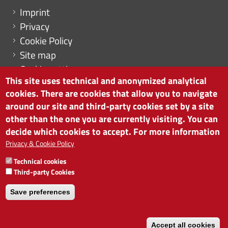
Menu footer
Imprint
Privacy
Cookie Policy
Site map
Cookie settings
This site uses technical and anonymized analytical
cookies. There are cookies that allow you to navigate
around our site and third-party cookies set by a site
other than the one you are currently visiting. You can
CHAMBER OF COMMERCE OF BOLZANO/BOZEN
decide which cookies to accept. For more information
via Alto Adige 60 | I-39100 Bolzano
phone 0471 945 511 | e-mail:
info@camcom.bz.it
Privacy & Cookie Policy
VAT no: 00376420212
Technical cookies
INSTITUTE FOR ECONOMIC PROMOTION
Third-party Cookies
VAT no: 01716880214
Save preferences
Accept all cookies