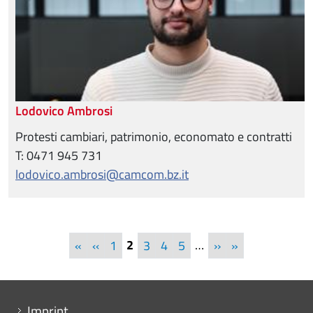
Lodovico Ambrosi
Protesti cambiari, patrimonio, economato e contratti
T: 0471 945 731
lodovico.ambrosi@camcom.bz.it
Pagination
First page
Previous page
2
…
Next page
Last page
«
‹‹
1
3
4
5
››
»
Menu footer
Imprint