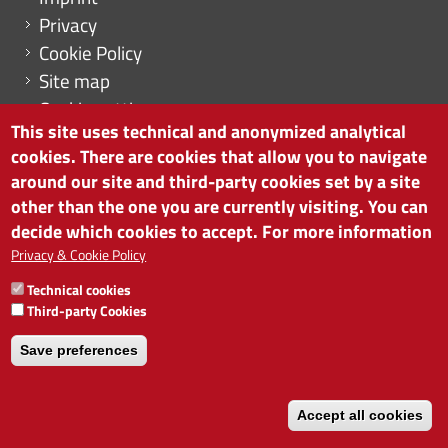
Privacy
Cookie Policy
Site map
Cookie settings
This site uses technical and anonymized analytical
cookies. There are cookies that allow you to navigate
around our site and third-party cookies set by a site
other than the one you are currently visiting. You can
CHAMBER OF COMMERCE OF BOLZANO/BOZEN
decide which cookies to accept. For more information
via Alto Adige 60 | I-39100 Bolzano
phone 0471 945 511 | e-mail:
info@camcom.bz.it
Privacy & Cookie Policy
VAT no: 00376420212
Technical cookies
INSTITUTE FOR ECONOMIC PROMOTION
Third-party Cookies
VAT no: 01716880214
Save preferences
Accept all cookies