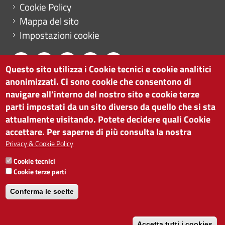
Cookie Policy
Mappa del sito
Impostazioni cookie
Questo sito utilizza i Cookie tecnici e cookie analitici
anonimizzati. Ci sono cookie che consentono di
CAMERA DI COMMERCIO DI BOLZANO
navigare all’interno del nostro sito e cookie terze
via Alto Adige 60 | I-39100 Bolzano
parti impostati da un sito diverso da quello che si sta
tel. 0471 945 511 |
info@camcom.bz.it
attualmente visitando. Potete decidere quali Cookie
Partita IVA: 00376420212
accettare. Per saperne di più consulta la nostra
ISTITUTO PER LA PROMOZIONE DELLO
Privacy & Cookie Policy
SVILUPPO ECONOMICO
Cookie tecnici
Partita IVA: 01716880214
Cookie terze parti
Conferma le scelte
Accetta tutti i cookies