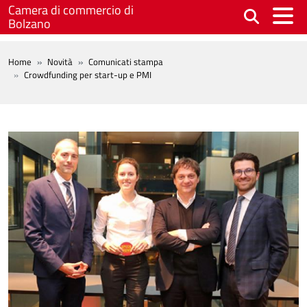
Salta al contenuto principale
Camera di commercio di
Bolzano
BREADCRUMB
Home
Novità
Comunicati stampa
Crowdfunding per start-up e PMI