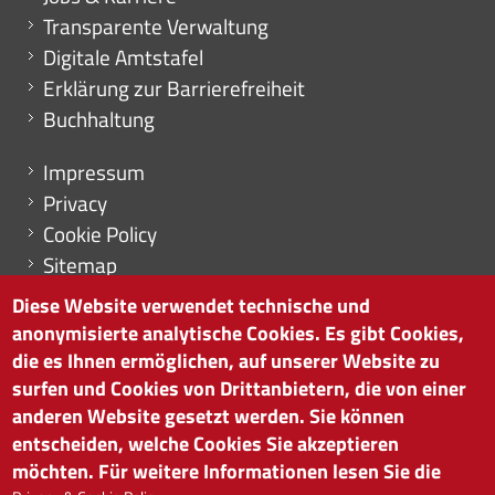
Transparente Verwaltung
Digitale Amtstafel
Erklärung zur Barrierefreiheit
Buchhaltung
Menu footer
Impressum
Privacy
Cookie Policy
Sitemap
Cookie-Einstellungen
Diese Website verwendet technische und
anonymisierte analytische Cookies. Es gibt Cookies,
die es Ihnen ermöglichen, auf unserer Website zu
surfen und Cookies von Drittanbietern, die von einer
HANDELSKAMMER BOZEN
anderen Website gesetzt werden. Sie können
Südtiroler Straße 60 | I-39100 Bozen
entscheiden, welche Cookies Sie akzeptieren
Tel. 0471 945 511 |
info@handelskammer.bz.it
möchten. Für weitere Informationen lesen Sie die