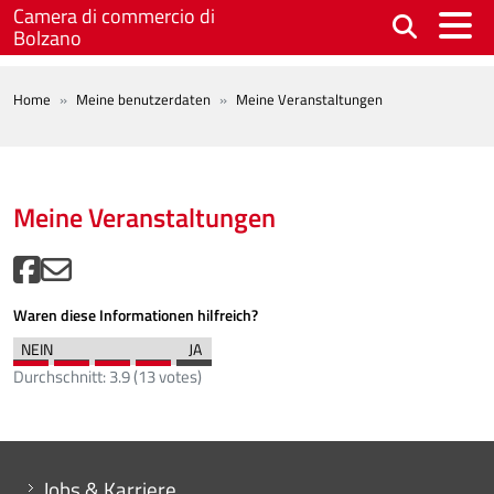
Skip to main content
Camera di commercio di
Bolzano
BREADCRUMB
Home
Meine benutzerdaten
Meine Veranstaltungen
Meine Veranstaltungen
Waren diese Informationen hilfreich?
Durchschnitt:
3.9
(
13
votes)
Mini menu di servizio
Jobs & Karriere