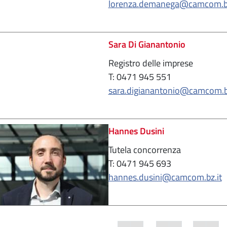
lorenza.demanega@camcom.bz
Sara Di Gianantonio
Registro delle imprese
T: 0471 945 551
sara.digianantonio@camcom.bz
Hannes Dusini
Tutela concorrenza
T: 0471 945 693
hannes.dusini@camcom.bz.it