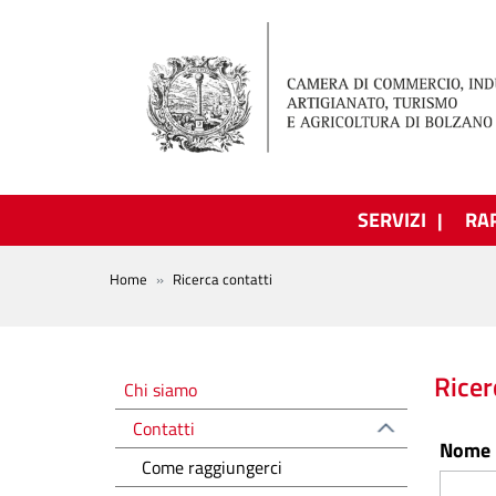
Salta al contenuto principale
SERVIZI
RA
BREADCRUMB
Home
Ricerca contatti
Chi siamo
Ricer
Chi siamo
Contatti
Nome
Come raggiungerci