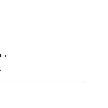
tero
t