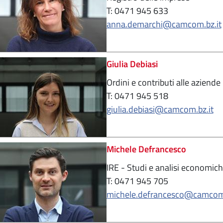
T: 0471 945 633
anna.demarchi@camcom.bz.it
Giulia Debiasi
Ordini e contributi alle aziende
T: 0471 945 518
giulia.debiasi@camcom.bz.it
Michele Defrancesco
IRE - Studi e analisi economic
T: 0471 945 705
michele.defrancesco@camcom.