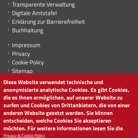
Transparente Verwaltung
Digitale Amtstafel
Erklärung zur Barrierefreiheit
Buchhaltung
Menu footer
Impressum
Privacy
Cookie Policy
Sitemap
Cookie-Einstellungen
Diese Website verwendet technische und
anonymisierte analytische Cookies. Es gibt Cookies,
die es Ihnen ermöglichen, auf unserer Website zu
surfen und Cookies von Drittanbietern, die von einer
HANDELSKAMMER BOZEN
anderen Website gesetzt werden. Sie können
Südtiroler Straße 60 | I-39100 Bozen
entscheiden, welche Cookies Sie akzeptieren
Tel. 0471 945 511 |
info@handelskammer.bz.it
möchten. Für weitere Informationen lesen Sie die
MwSt.-Nr.: 00376420212
Privacy & Cookie Policy