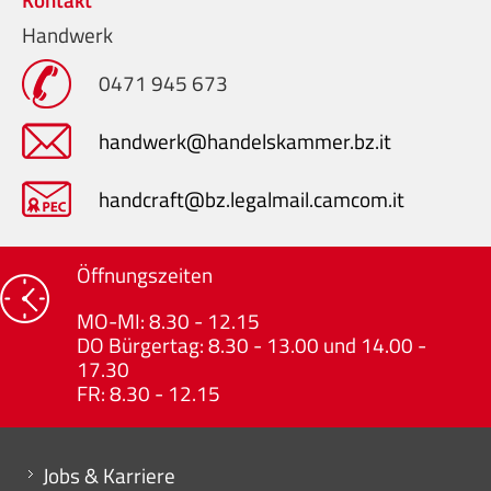
Handwerk
0471 945 673
handwerk@handelskammer.bz.it
handcraft@bz.legalmail.camcom.it
Öffnungszeiten
MO-MI: 8.30 - 12.15
DO Bürgertag: 8.30 - 13.00 und 14.00 -
17.30
FR: 8.30 - 12.15
Mini menu di servizio
Jobs & Karriere