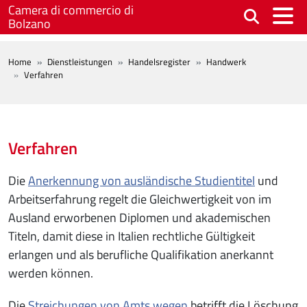
Skip to main content
Camera di commercio di
Bolzano
BREADCRUMB
Home
Dienstleistungen
Handelsregister
Handwerk
Verfahren
Verfahren
Die
Anerkennung von ausländische Studientitel
und
Arbeitserfahrung regelt die Gleichwertigkeit von im
Ausland erworbenen Diplomen und akademischen
Titeln, damit diese in Italien rechtliche Gültigkeit
erlangen und als berufliche Qualifikation anerkannt
werden können.
Die
Streichungen von Amts wegen
betrifft die Löschung