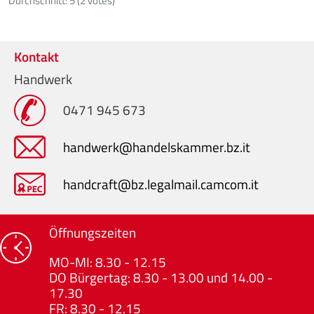
Durchschnitt:
5
(
2
votes)
Kontakt
Handwerk
0471 945 673
handwerk@handelskammer.bz.it
handcraft@bz.legalmail.camcom.it
Öffnungszeiten
MO-MI: 8.30 - 12.15
DO Bürgertag: 8.30 - 13.00 und 14.00 -
17.30
FR: 8.30 - 12.15