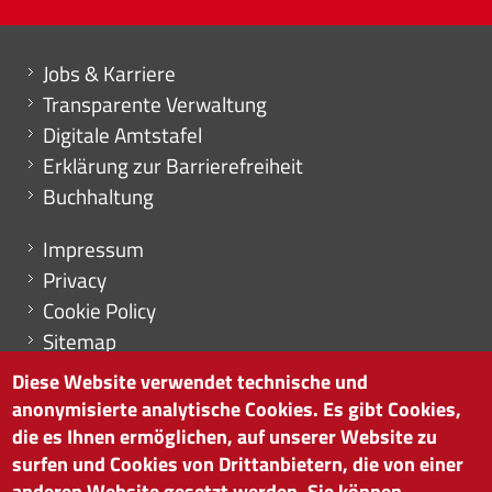
Mini menu di servizio
Jobs & Karriere
Transparente Verwaltung
Digitale Amtstafel
Erklärung zur Barrierefreiheit
Buchhaltung
Menu footer
Impressum
Privacy
Cookie Policy
Sitemap
Cookie-Einstellungen
Diese Website verwendet technische und
anonymisierte analytische Cookies. Es gibt Cookies,
die es Ihnen ermöglichen, auf unserer Website zu
surfen und Cookies von Drittanbietern, die von einer
HANDELSKAMMER BOZEN
anderen Website gesetzt werden. Sie können