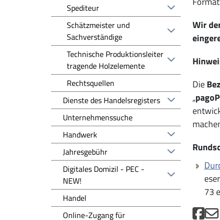
Format
Spediteur
Wir der
Schätzmeister und
Sachverständige
eingere
Technische Produktionsleiter
Hinwei
tragende Holzelemente
Rechtsquellen
Die
Be
„
pago
Dienste des Handelsregisters
entwick
Unternehmenssuche
machen
Handwerk
Rundsc
Jahresgebühr
Dur
Digitales Domizil - PEC -
eser
NEW!
73 e
Handel
Online-Zugang für