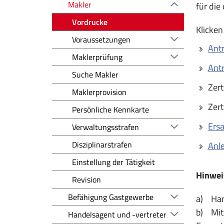
Makler
für die
Vordrucke
Klicken
Voraussetzungen
Ant
Maklerprüfung
Antr
Suche Makler
Zert
Maklerprovision
Zert
Persönliche Kennkarte
Ersa
Verwaltungsstrafen
Disziplinarstrafen
Anle
Einstellung der Tätigkeit
Hinwei
Revision
Befähigung Gastgewerbe
a) Hand
b) Mit 
Handelsagent und -vertreter