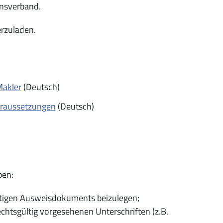
ensverband.
erzuladen.
Makler
(Deutsch)
oraussetzungen
(Deutsch)
ben:
gültigen Ausweisdokuments beizulegen;
echtsgültig vorgesehenen Unterschriften (z.B.