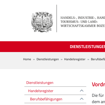
Skip to main content
DIENSTLEISTUNGE
BREADCRUMB
Home
Dienstleistungen
Handelsregister
Berufsbef
Registro delle imprese
Dienstleistungen
Vord
Handelsregister
Die für
Berufsbefähigungen
dem and