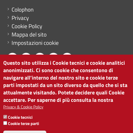
Menu footer
Colophon
Privacy
Cookie Policy
Mappa del sito
Impostazioni cookie
Questo sito utilizza i Cookie tecnici e cookie analitici
anonimizzati. Ci sono cookie che consentono di
CAMERA DI COMMERCIO DI BOLZANO
navigare all’interno del nostro sito e cookie terze
via Alto Adige 60 | I-39100 Bolzano
parti impostati da un sito diverso da quello che si sta
tel. 0471 945 511 |
info@camcom.bz.it
attualmente visitando. Potete decidere quali Cookie
Partita IVA: 00376420212
accettare. Per saperne di più consulta la nostra
ISTITUTO PER LA PROMOZIONE DELLO
Privacy & Cookie Policy
SVILUPPO ECONOMICO
Cookie tecnici
Partita IVA: 01716880214
Cookie terze parti