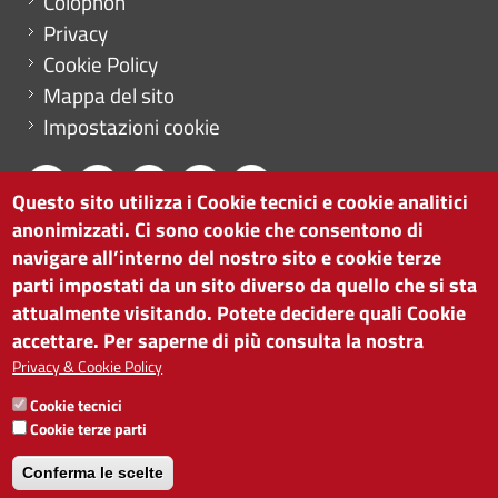
Colophon
Privacy
Cookie Policy
Mappa del sito
Impostazioni cookie
Questo sito utilizza i Cookie tecnici e cookie analitici
anonimizzati. Ci sono cookie che consentono di
CAMERA DI COMMERCIO DI BOLZANO
navigare all’interno del nostro sito e cookie terze
via Alto Adige 60 | I-39100 Bolzano
parti impostati da un sito diverso da quello che si sta
tel. 0471 945 511 |
info@camcom.bz.it
attualmente visitando. Potete decidere quali Cookie
Partita IVA: 00376420212
accettare. Per saperne di più consulta la nostra
ISTITUTO PER LA PROMOZIONE DELLO
Privacy & Cookie Policy
SVILUPPO ECONOMICO
Cookie tecnici
Partita IVA: 01716880214
Cookie terze parti
Conferma le scelte