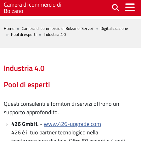
Salta al contenuto principale
Camera di commercio di
Bolzano
BREADCRUMB
Home
Camera di commercio di Bolzano: Servizi
Digitalizzazione
Pool di esperti
Industria 4.0
Industria 4.0
Pool di esperti
Questi consulenti e fornitori di servizi offrono un
supporto approfondito.
426 GmbH.
-
www.426-upgrade.com
426 è il tuo partner tecnologico nella
trasformazione digitale. Oltre 50 esperti e 4 sedi