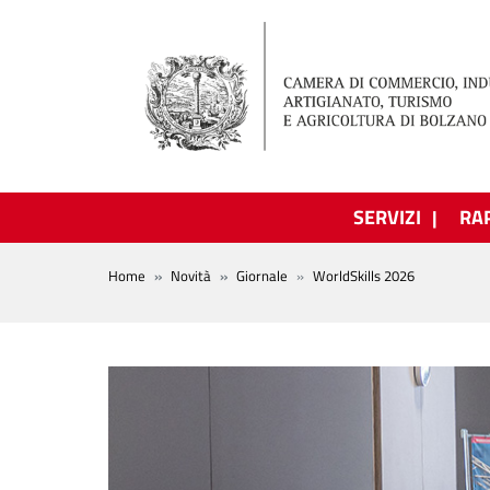
Salta al contenuto principale
SERVIZI
RA
BREADCRUMB
Home
Novità
Giornale
WorldSkills 2026