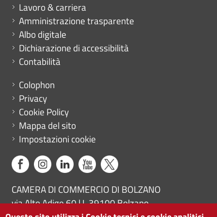
Mini menu di servizio
Lavoro & carriera
Amministrazione trasparente
Albo digitale
Dichiarazione di accessibilità
Contabilità
Menu footer
Colophon
Privacy
Cookie Policy
Mappa del sito
Impostazioni cookie
CAMERA DI COMMERCIO DI BOLZANO
via Alto Adige 60 | I-39100 Bolzano
tel. 0471 945 511 |
info@camcom.bz.it
Questo sito utilizza i Cookie tecnici e cookie analitici