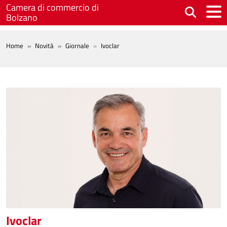
Salta al contenuto principale
Camera di commercio di
Bolzano
BREADCRUMB
Home
Novità
Giornale
Ivoclar
Ivoclar