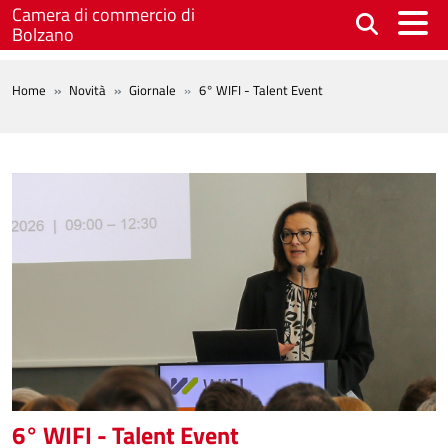
Salta al contenuto principale
Camera di commercio di
Bolzano
BREADCRUMB
Home
Novità
Giornale
6° WIFI - Talent Event
6° WIFI - Talent Event