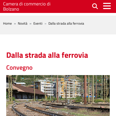
Salta al contenuto principale
Camera di commercio di
Bolzano
BREADCRUMB
Home
Novità
Eventi
Dalla strada alla ferrovia
Dalla strada alla ferrovia
Convegno