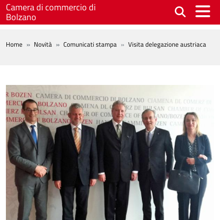
Salta al contenuto principale
Camera di commercio di
Bolzano
BREADCRUMB
Home
Novità
Comunicati stampa
Visita delegazione austriaca