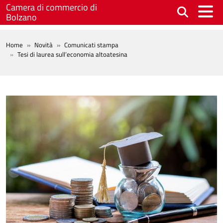
Salta al contenuto principale
Camera di commercio di
Bolzano
BREADCRUMB
Home
Novità
Comunicati stampa
Tesi di laurea sull’economia altoatesina