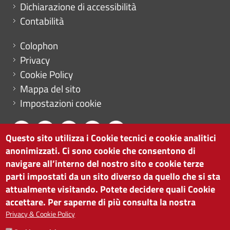
Dichiarazione di accessibilità
Contabilità
Menu footer
Colophon
Privacy
Cookie Policy
Mappa del sito
Impostazioni cookie
Questo sito utilizza i Cookie tecnici e cookie analitici
anonimizzati. Ci sono cookie che consentono di
CAMERA DI COMMERCIO DI BOLZANO
navigare all’interno del nostro sito e cookie terze
via Alto Adige 60 | I-39100 Bolzano
parti impostati da un sito diverso da quello che si sta
tel. 0471 945 511 |
info@camcom.bz.it
attualmente visitando. Potete decidere quali Cookie
Partita IVA: 00376420212
accettare. Per saperne di più consulta la nostra
ISTITUTO PER LA PROMOZIONE DELLO
Privacy & Cookie Policy
SVILUPPO ECONOMICO