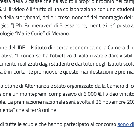
essa della V classe che ha svolto il proprio tirocinio nel ca
.r.l. Il video è il frutto di una collaborazione con uno studen
ra della storyboard, delle riprese, nonché del montaggio del v
gico “J.Ph. Fallmerayer” di Bressanone, mentre il 3° posto all’
ologie “Marie Curie” di Merano.
ttore dell’IRE – Istituto di ricerca economica della Camera 
ziativa: “Il concorso ha l’obiettivo di valorizzare e dare visibi
tamento realizzati dagli studenti e dai tutor degli Istituti sc
ia è importante promuovere queste manifestazioni e premiare 
io Storie di Alternanza è stato organizzato dalla Camera di
zione un montepremi complessivo di 6.000 €. I video vincit
le. La premiazione nazionale sarà svolta il 26 novembre 20
ienta” che si terrà online.
di tutte le scuole che hanno partecipato al concorso
sono di