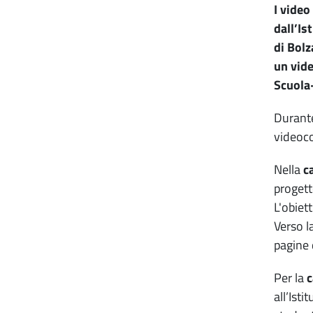
I video
dall’Is
di Bolz
un vide
Scuola
Durante
videocon
Nella
c
progetto
L'obiet
Verso l
pagine 
Per la
c
all’Ist