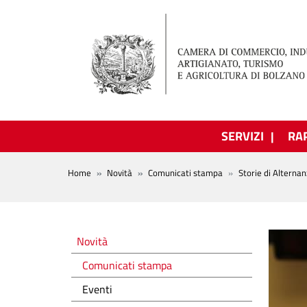
Salta al contenuto principale
SERVIZI
RA
BREADCRUMB
Home
Novità
Comunicati stampa
Storie di Alterna
Novità
Novità
Comunicati stampa
Eventi