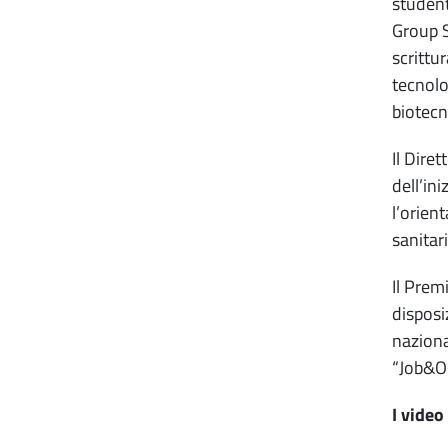
student
Group S
scrittu
tecnolo
biotecn
Il Dire
dell’ini
l’orien
sanitar
Il Prem
disposi
naziona
“Job&Or
I video