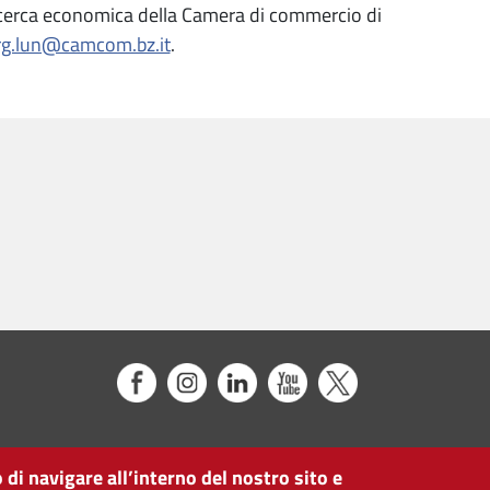
di ricerca economica della Camera di commercio di
rg.lun@camcom.bz.it
.
 di navigare all’interno del nostro sito e