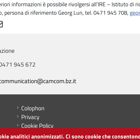
eriori informazioni è possibile rivolgersi all’IRE – Istituto 
, persona di riferimento Georg Lun, tel. 0471 945 708,
geo
zione
0471 945 672
communication@camcom.bz.it
Menu footer
Colophon
Privacy
Cookie Policy
Mappa del sito
ookie analitici anonimizzati. Ci sono cookie che consentono