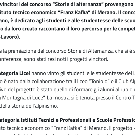
 vincitori del concorso “Storie di alternanza” provengono 
tituto tecnico economico “Franz Kafka” di Merano. Il co
ano, è dedicato agli studenti e alle studentesse delle scuo
o da loro creato raccontano il loro percorso per le compe
-Lavoro).
 la premiazione del concorso Storie di Alternanza, che si è
ferenza, sono stati resi noti i progetti vincitori.
ategoria Licei
hanno vinto gli studenti e le studentesse del L
 è nato dalla collaborazione tra il liceo “Toniolo” e il Club A
tivo del progetto è stato quello di formare gli alunni al ruo
a Montagna di Luce”. La mostra si è tenuta presso il Centro T
della storia dell’alpinismo.
ategoria Istituti Tecnici e Professionali e Scuole Professi
ituto tecnico economico “Franz Kafka” di Merano. Il progetto 